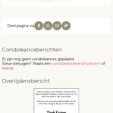
Deel pagina via
Condoleanceberichten
Er zijn nog geen
condoleances
geplaatst.
Steun betuigen
? Plaats een
condoleancebericht
,
bloem
of
kaarsje
Overlijdensbericht