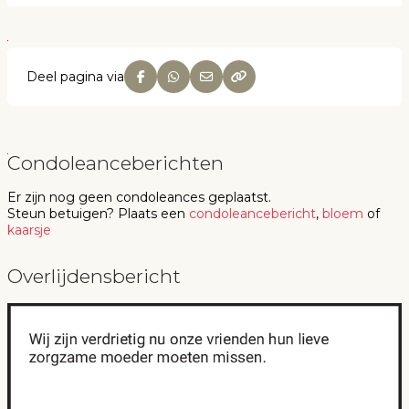
Deel pagina via
Condoleanceberichten
Er zijn nog geen
condoleances
geplaatst.
Steun betuigen
? Plaats een
condoleancebericht
,
bloem
of
kaarsje
Overlijdensbericht