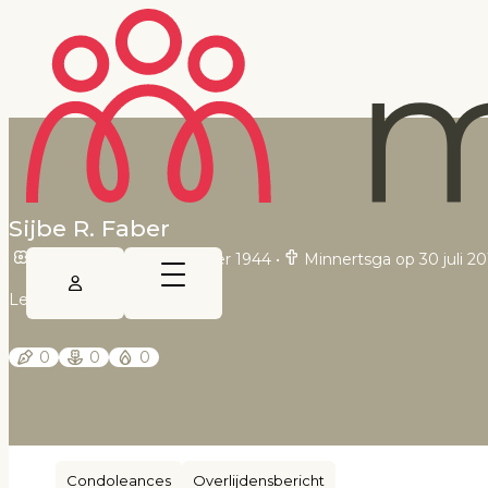
Sijbe R. Faber
Leeuwarden op 7 oktober 1944
•
Minnertsga op 30 juli 20
Leeuwarder Courant
0
0
0
Condoleances
Overlijdensbericht