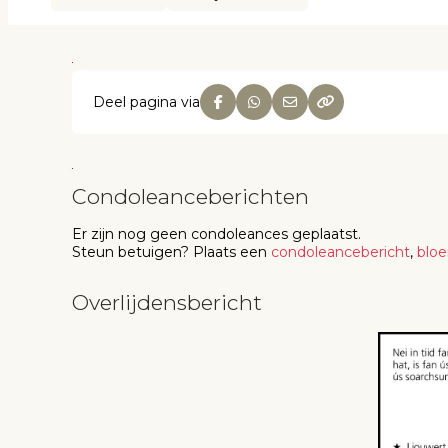
Deel pagina via
Condoleanceberichten
Er zijn nog geen
condoleances
geplaatst.
Steun betuigen
? Plaats een
condoleancebericht
,
blo
Overlijdensbericht