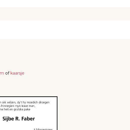
em
of
kaarsje