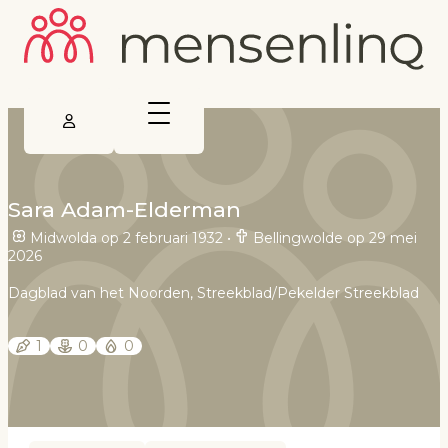
Sara Adam-Elderman
Midwolda op 2 februari 1932
•
Bellingwolde op 29 mei
2026
Dagblad van het Noorden, Streekblad/Pekelder Streekblad
1
0
0