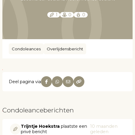
1
0
0
Condoleances
Overlijdensbericht
Deel pagina via
Condoleanceberichten
Trijntje Hoekstra
plaatste een
10 maanden
privé bericht
geleden