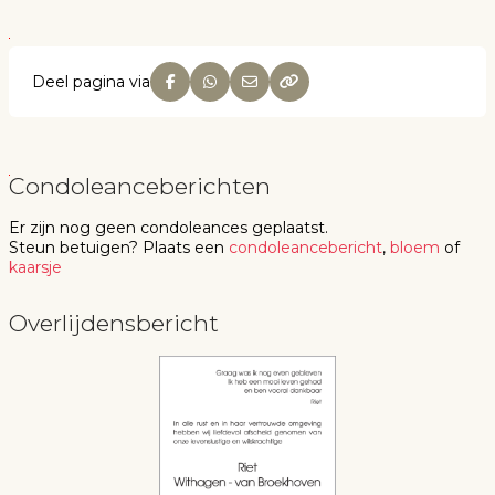
Deel pagina via
Condoleanceberichten
Er zijn nog geen
condoleances
geplaatst.
Steun betuigen
? Plaats een
condoleancebericht
,
bloem
of
kaarsje
Overlijdensbericht