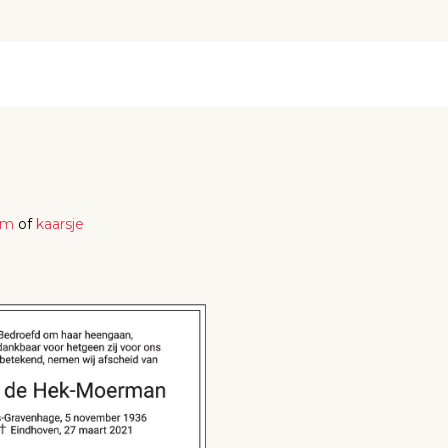
em
of
kaarsje