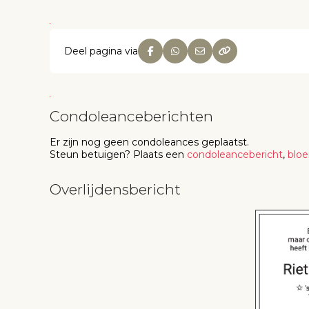
Deel pagina via
Condoleanceberichten
Er zijn nog geen
condoleances
geplaatst.
Steun betuigen
? Plaats een
condoleancebericht
,
blo
Overlijdensbericht