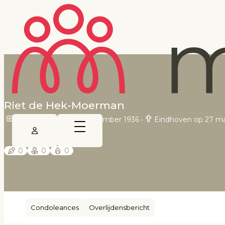
Riet de Hek-Moerman
's-Gravenhage op 4 november 1936
•
Eindhoven op 27 ma
0
0
0
Condoleances
Overlijdensbericht