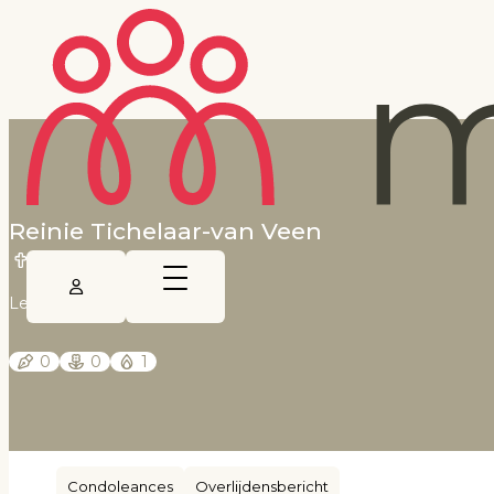
Reinie Tichelaar-van Veen
Dongjum
Leeuwarder Courant
0
0
1
Condoleances
Overlijdensbericht