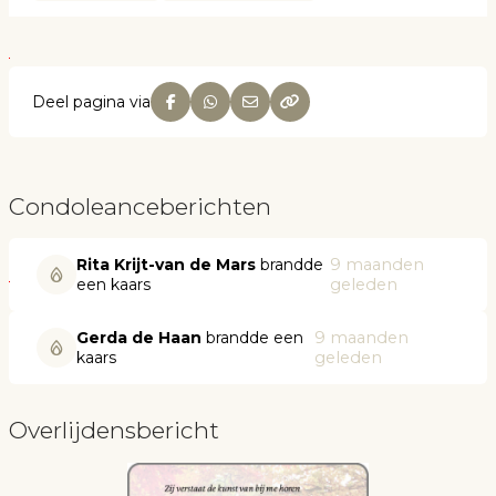
Deel pagina via
Condoleanceberichten
Rita Krijt-van de Mars
brandde
9 maanden
een kaars
geleden
Gerda de Haan
brandde een
9 maanden
kaars
geleden
Overlijdensbericht