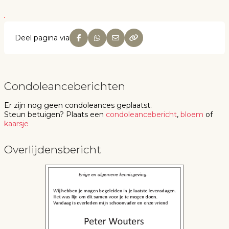
Deel pagina via
Condoleanceberichten
Er zijn nog geen
condoleances
geplaatst.
Steun betuigen
? Plaats een
condoleancebericht
,
bloem
of
kaarsje
Overlijdensbericht