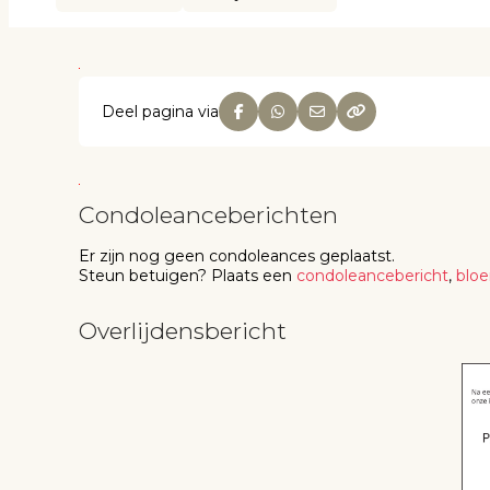
Deel pagina via
Condoleanceberichten
Er zijn nog geen
condoleances
geplaatst.
Steun betuigen
? Plaats een
condoleancebericht
,
blo
Overlijdensbericht