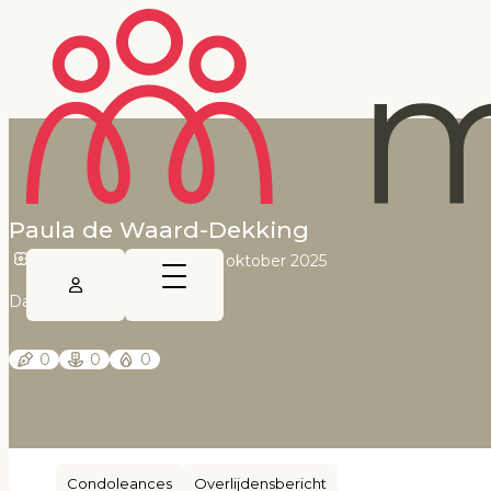
Paula de Waard-Dekking
7 september 1928
•
12 oktober 2025
Dagblad van het Noorden
0
0
0
Condoleances
Overlijdensbericht