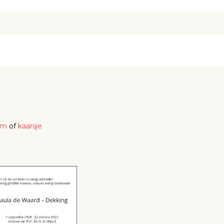
em
of
kaarsje