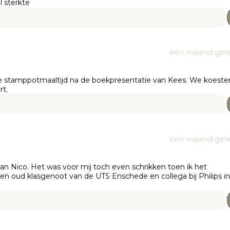
l sterkte
één maand gel
de stamppotmaaltijd na de boekpresentatie van Kees. We koeste
rt.
één maand gel
an Nico. Het was voor mij toch even schrikken toen ik het
een oud klasgenoot van de UTS Enschede en collega bij Philips in