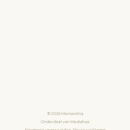
©
2026
Mensenlinq
Onderdeel van
Mediahuis
Algemene voorwaarden
-
Privacyverklaring