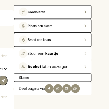
Condoleren
Plaats een bloem
Brand een kaars
Stuur een
kaartje
eden
Boeket
laten bezorgen
el te
Sluiten
Deel pagina via
eden