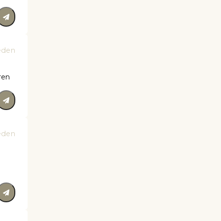
eden
ren
eden