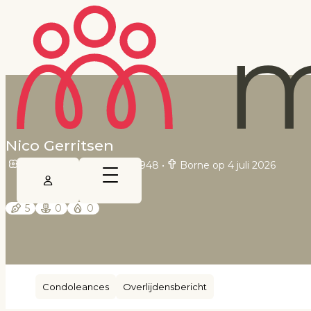
Nico Gerritsen
Borne op 8 september 1948
•
Borne op 4 juli 2026
5
0
0
Condoleances
Overlijdensbericht