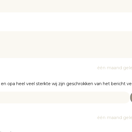
één maand gel
r en opa heel veel sterkte wij zijn geschrokken van het bericht ve
één maand gel