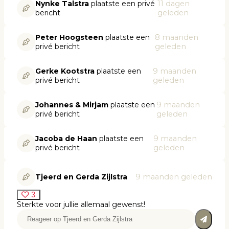
Nynke Talstra
plaatste een privé
11 dagen
bericht
geleden
Peter Hoogsteen
plaatste een
8 maanden
privé bericht
geleden
Gerke Kootstra
plaatste een
9 maanden
privé bericht
geleden
Johannes & Mirjam
plaatste een
9 maanden
privé bericht
geleden
Jacoba de Haan
plaatste een
9 maanden
privé bericht
geleden
Tjeerd en Gerda Zijlstra
9 maanden geleden
3
Sterkte voor jullie allemaal gewenst!