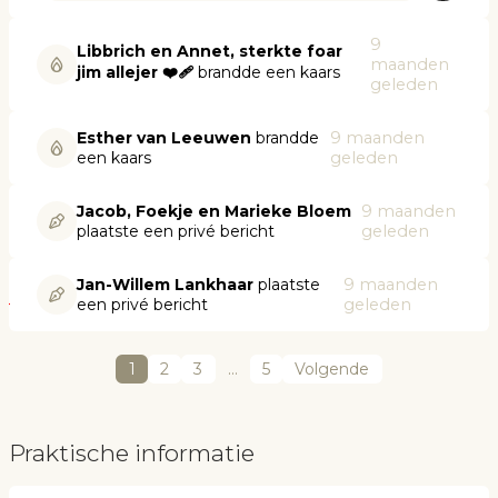
9
Libbrich en Annet, sterkte foar
maanden
jim allejer ❤️‍🩹
brandde een kaars
geleden
Esther van Leeuwen
brandde
9 maanden
een kaars
geleden
Jacob, Foekje en Marieke Bloem
9 maanden
plaatste een privé bericht
geleden
Jan-Willem Lankhaar
plaatste
9 maanden
een privé bericht
geleden
1
2
3
…
5
Volgende
Praktische informatie