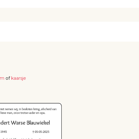
em
of
kaarsje