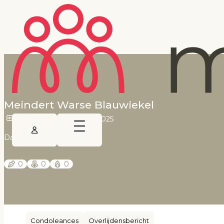
Meindert Warse Blauwiekel
3 januari 1945
•
5 mei 2025
Dagblad van het Noorden
0
0
0
Condoleances
Overlijdensbericht