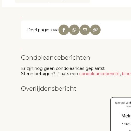
Deel pagina via
Condoleanceberichten
Er zijn nog geen
condoleances
geplaatst.
Steun betuigen
? Plaats een
condoleancebericht
,
blo
Overlijdensbericht