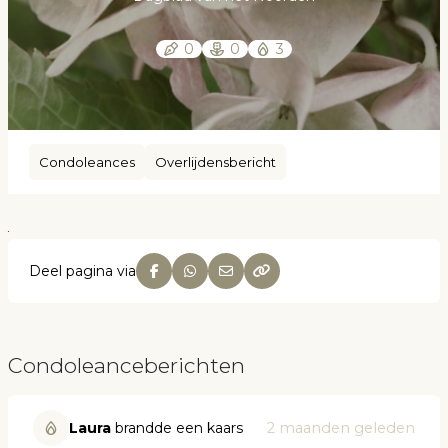
0
0
3
Condoleances
Overlijdensbericht
Deel pagina via
Condoleanceberichten
Laura
brandde een kaars
2 maanden geleden