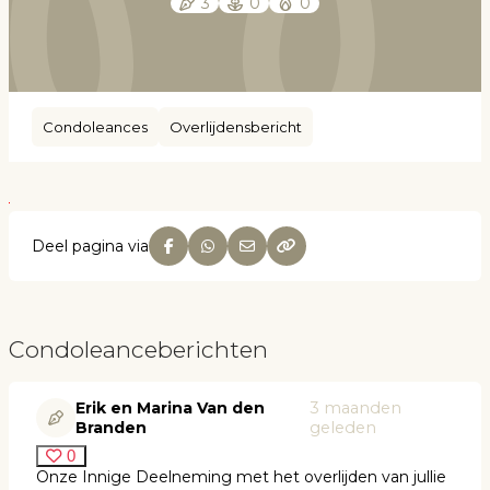
3
0
0
Condoleances
Overlijdensbericht
Deel pagina via
Condoleanceberichten
Erik en Marina Van den
3 maanden
Branden
geleden
0
Onze Innige Deelneming met het overlijden van jullie