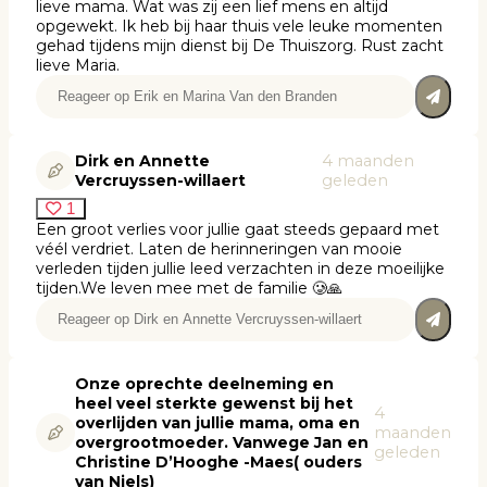
lieve mama. Wat was zij een lief mens en altijd
opgewekt. Ik heb bij haar thuis vele leuke momenten
gehad tijdens mijn dienst bij De Thuiszorg. Rust zacht
lieve Maria.
Dirk en Annette
4 maanden
Vercruyssen-willaert
geleden
1
Een groot verlies voor jullie gaat steeds gepaard met
véél verdriet. Laten de herinneringen van mooie
verleden tijden jullie leed verzachten in deze moeilijke
tijden.We leven mee met de familie 🥲🙏
Onze oprechte deelneming en
heel veel sterkte gewenst bij het
4
overlijden van jullie mama, oma en
maanden
overgrootmoeder. Vanwege Jan en
geleden
Christine D’Hooghe -Maes( ouders
van Niels)