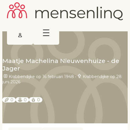
Maatje Machelina Nieuwenhuize - de
Jager
Krabbendijke op 16 februari 1948
•
Krabbendijke op 28
juni 2026
0
0
0