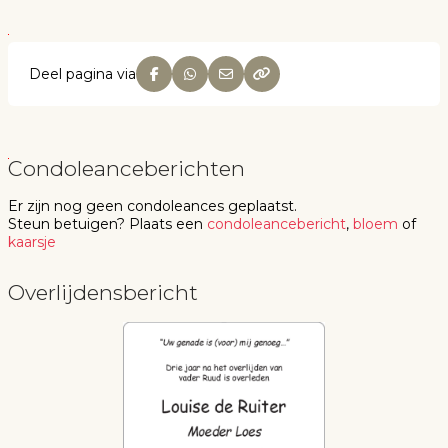
Deel pagina via
Condoleanceberichten
Er zijn nog geen
condoleances
geplaatst.
Steun betuigen
? Plaats een
condoleancebericht
,
bloem
of
kaarsje
Overlijdensbericht