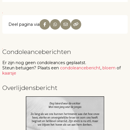
Deel pagina via
Condoleanceberichten
Er zijn nog geen
condoleances
geplaatst.
Steun betuigen
? Plaats een
condoleancebericht
,
bloem
of
kaarsje
Overlijdensbericht