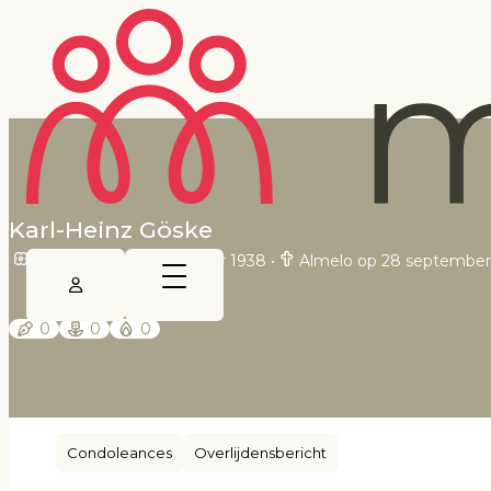
Karl-Heinz Göske
Rheine op 28 september 1938
•
Almelo op 28 september
0
0
0
Condoleances
Overlijdensbericht