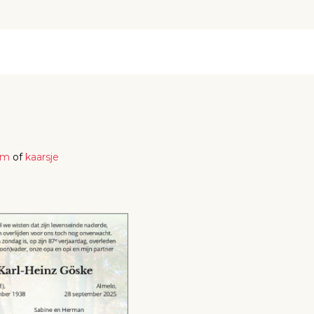
em
of
kaarsje