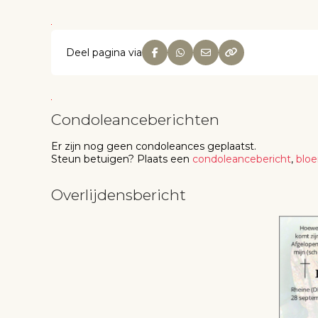
Deel pagina via
Condoleanceberichten
Er zijn nog geen
condoleances
geplaatst.
Steun betuigen
? Plaats een
condoleancebericht
,
blo
Overlijdensbericht