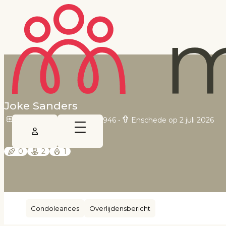
Joke Sanders
Enschede op 4 oktober 1946
•
Enschede op 2 juli 2026
0
2
1
Condoleances
Overlijdensbericht