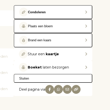
Condoleren
Plaats een bloem
Brand een kaars
Stuur een
kaartje
eden
Boeket
laten bezorgen
eden
Sluiten
eden
Deel pagina via