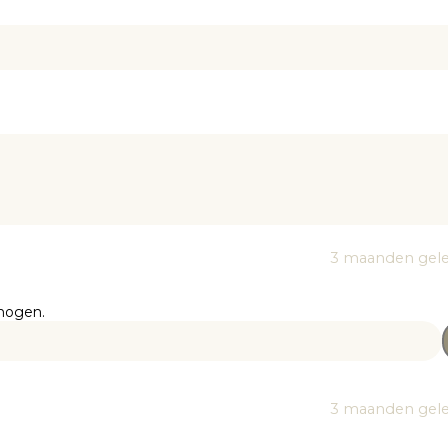
3 maanden gel
mogen.
3 maanden gel