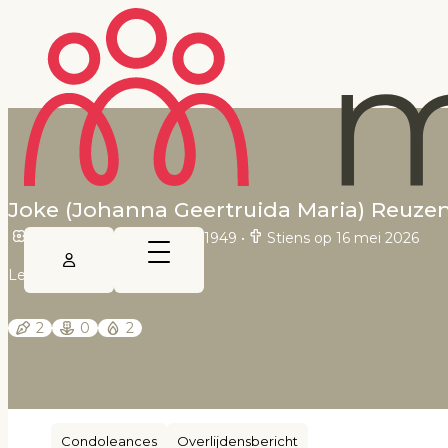
Joke (Johanna Geertruida Maria) Reuze
Krommenie op 13 maart 1949
•
Stiens op 16 mei 2026
Leeuwarder Courant
2
0
2
Condoleances
Overlijdensbericht