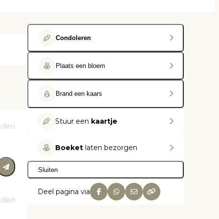
Condoleren
Plaats een bloem
Brand een kaars
Stuur een
kaartje
eden
Boeket
laten bezorgen
Sluiten
Deel pagina via
eden