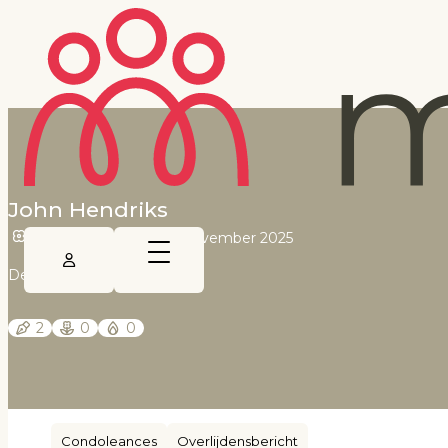
John Hendriks
29 februari 1944
•
3 november 2025
De Limburger
2
0
0
Condoleances
Overlijdensbericht