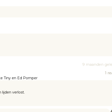
9 maanden gel
1
re
kte Tiny en Ed Pomper
n lijden verlost.