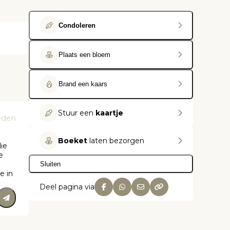
Condoleren
Plaats een bloem
Brand een kaars
Stuur een
kaartje
eden
Boeket
laten bezorgen
ie
e
Sluiten
e in
Deel pagina via