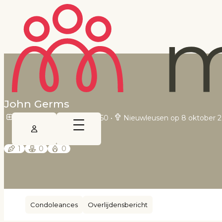
John Germs
Veenendaal op 16 mei 1950
•
Nieuwleusen op 8 oktober 
1
0
0
Condoleances
Overlijdensbericht