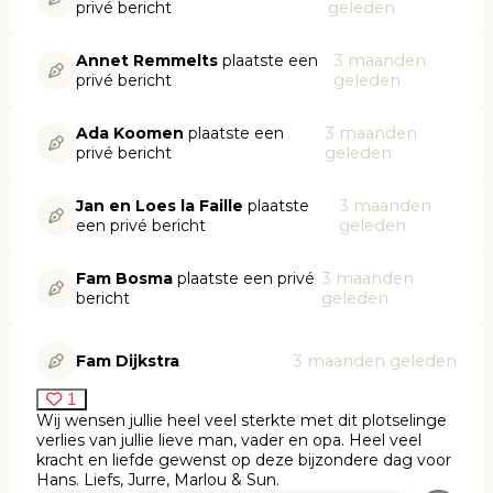
privé bericht
geleden
Annet Remmelts
plaatste een
3 maanden
privé bericht
geleden
Ada Koomen
plaatste een
3 maanden
privé bericht
geleden
Jan en Loes la Faille
plaatste
3 maanden
een privé bericht
geleden
Fam Bosma
plaatste een privé
3 maanden
bericht
geleden
Fam Dijkstra
3 maanden geleden
1
Wij wensen jullie heel veel sterkte met dit plotselinge
verlies van jullie lieve man, vader en opa. Heel veel
kracht en liefde gewenst op deze bijzondere dag voor
Hans. Liefs, Jurre, Marlou & Sun.