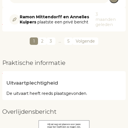
3
Ramon Mittendorff en Annelies
maanden
Kuipers
plaatste een privé bericht
geleden
1
2
3
…
5
Volgende
Praktische informatie
Uitvaartplechtigheid
De uitvaart heeft reeds plaatsgevonden.
Overlijdensbericht