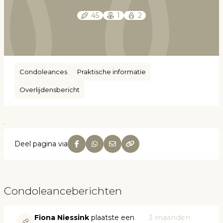
45
1
2
Condoleances
Praktische informatie
Overlijdensbericht
Deel pagina via
Condoleanceberichten
Fiona Niessink
plaatste een
3 maanden