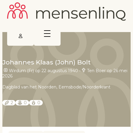
Johannes Klaas (John) Bolt
Wirdum (Fr) op 22 augustus 1940
•
Ten Boer op 26 mei
2026
Dagblad van het Noorden, Eemsbode/Noorderkrant
2
0
0