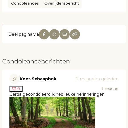
Condoleances
Overlijdensbericht
Deel pagina via
Condoleanceberichten
Kees Schaaphok
2 maanden geleden
1
reactie
0
Gerda gecondoleerd,ik heb leuke herinneringen