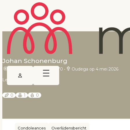
Johan Schonenburg
Oudega op 5 oktober 1970
•
Oudega op 4 mei 2026
Leeuwarder Courant
0
1
0
Condoleances
Overlijdensbericht