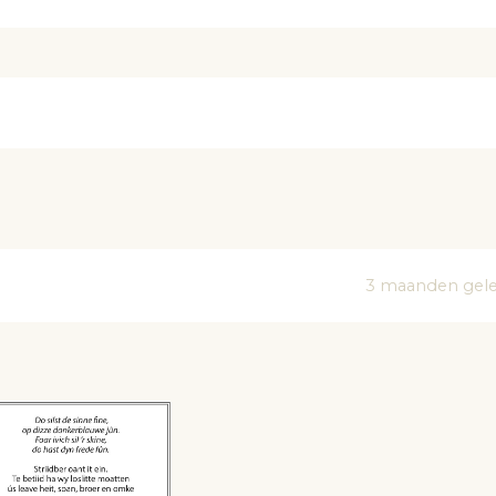
m
3 maanden gel