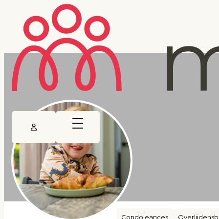
Condoleances
Overlijdensb