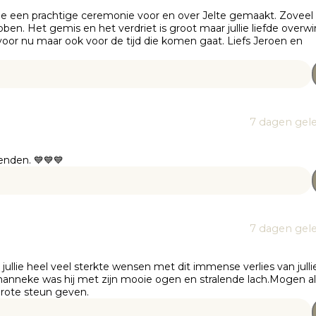
lie een prachtige ceremonie voor en over Jelte gemaakt. Zoveel
ebben. Het gemis en het verdriet is groot maar jullie liefde overwi
e voor nu maar ook voor de tijd die komen gaat. Liefs Jeroen en
7 dagen gel
enden. 💙💙💙
7 dagen gel
 jullie heel veel sterkte wensen met dit immense verlies van julli
manneke was hij met zijn mooie ogen en stralende lach.Mogen al
grote steun geven.