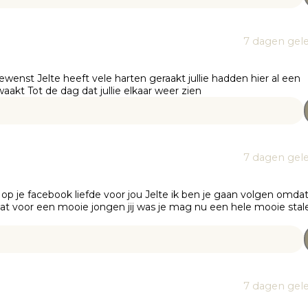
7 dagen gel
ewenst Jelte heeft vele harten geraakt jullie hadden hier al een
waakt Tot de dag dat jullie elkaar weer zien
7 dagen gel
t op je facebook liefde voor jou Jelte ik ben je gaan volgen omdat
wat voor een mooie jongen jij was je mag nu een hele mooie sta
7 dagen gel