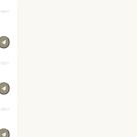
eden
eden
eden