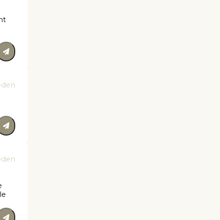
nt
eden
eden
e
le