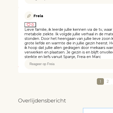
Freia
0
Lieve familie, ik leerde jullie kennen via de tv, w
metabole ziekte. Ik volgde jullie verhaal in de mate
stonden. Door het heengaan van jullie lieve zoon 
grote liefde en warmte die in jullie gezin heerst. 
ik hoop dat jullie allen gedragen door mekaars wa
verwerken en plaatsen. Je gezin is en blijft onvolledig,
sterkte en liefs vanuit Spanje, Freia en Marc
1
2
Overlijdensbericht