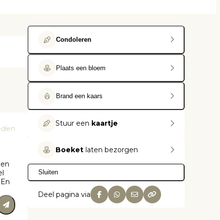
Condoleren
Plaats een bloem
Brand een kaars
Stuur een
kaartje
eden
Boeket
laten bezorgen
een
el
Sluiten
 En
Deel pagina via