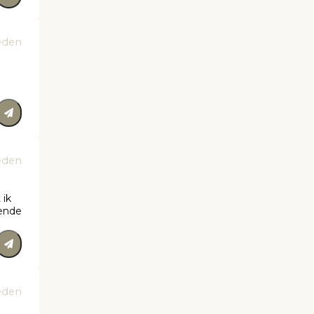
eden
eden
 ik
lende
eden