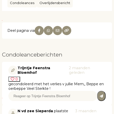
Condoleances
Overlijdensbericht
Deel pagina via
Condoleanceberichten
Trijntje Feenstra
2 maanden
Bloemhof
geleden
0
gecondoleerd met het verlies v jullie Mem,, Beppe en
oerbeppe Veel Sterkte !
N vd zee Sieperda
plaatste
3 maanden