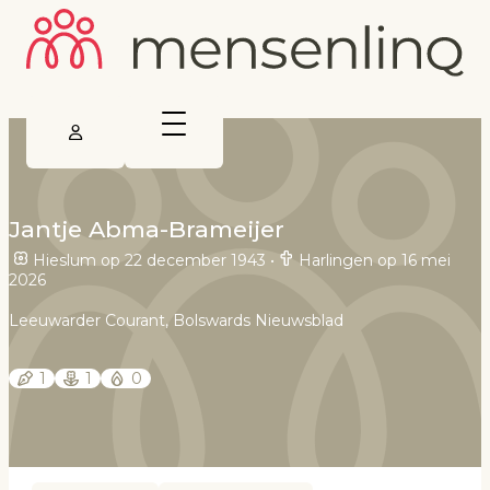
Jantje Abma-Brameijer
Hieslum op 22 december 1943
•
Harlingen op 16 mei
2026
Leeuwarder Courant, Bolswards Nieuwsblad
1
1
0