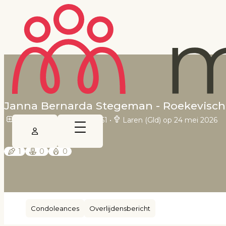
Janna Bernarda Stegeman - Roekevisch
Barchem op 13 maart 1951
•
Laren (Gld) op 24 mei 2026
1
0
0
Condoleances
Overlijdensbericht