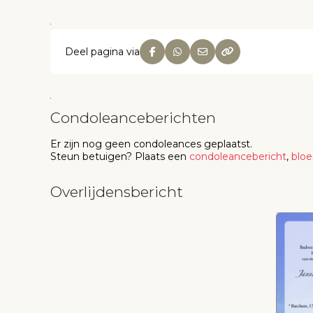
Deel pagina via
Condoleanceberichten
Er zijn nog geen
condoleances
geplaatst.
Steun betuigen
? Plaats een
condoleancebericht
,
blo
Overlijdensbericht