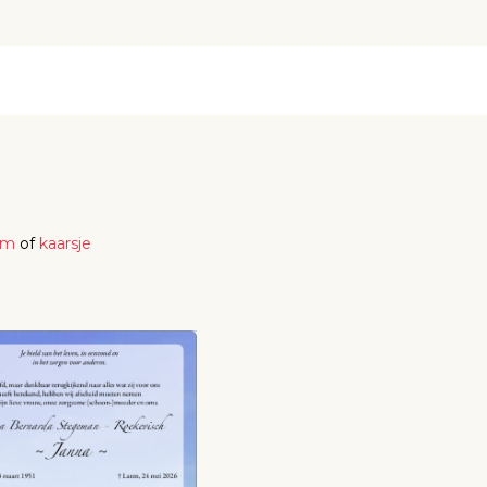
em
of
kaarsje