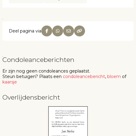
Deel pagina via
Condoleanceberichten
Er zijn nog geen
condoleances
geplaatst.
Steun betuigen
? Plaats een
condoleancebericht
,
bloem
of
kaarsje
Overlijdensbericht