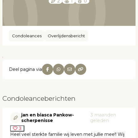
2
1
0
Condoleances
Overlijdensbericht
Deel pagina via
Condoleanceberichten
jan en biasca Pankow-
3 maanden
scherpenisse
geleden
3
Heel veel sterkte familie wij leven met jullie mee!! Wij