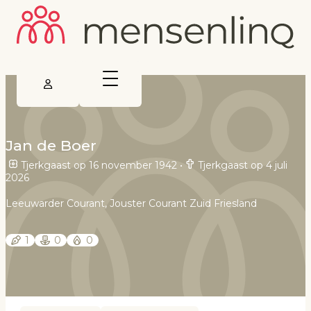
Jan de Boer
Tjerkgaast op 16 november 1942
•
Tjerkgaast op 4 juli
2026
Leeuwarder Courant, Jouster Courant Zuid Friesland
1
0
0