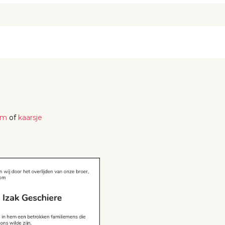
em
of
kaarsje