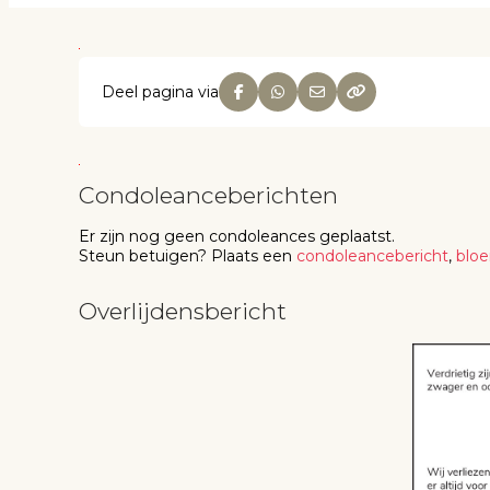
Deel pagina via
Condoleanceberichten
Er zijn nog geen
condoleances
geplaatst.
Steun betuigen
? Plaats een
condoleancebericht
,
blo
Overlijdensbericht