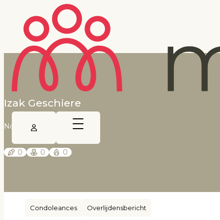
Izak Geschiere
Noordoostpolder
0
0
0
Condoleances
Overlijdensbericht