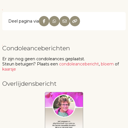
Deel pagina via
Condoleanceberichten
Er zijn nog geen
condoleances
geplaatst.
Steun betuigen
? Plaats een
condoleancebericht
,
bloem
of
kaarsje
Overlijdensbericht