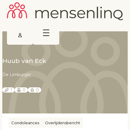
Huub van Eck
De Limburger
1
0
0
Condoleances
Overlijdensbericht