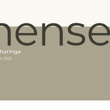
churinga
er 2025