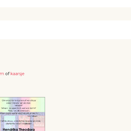
em
of
kaarsje