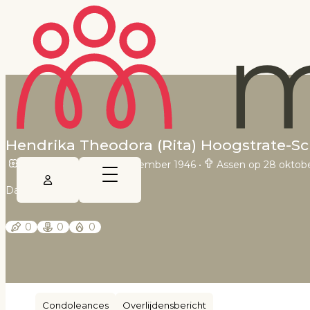
Hendrika Theodora (Rita) Hoogstrate-S
Dedemsvaart op 20 november 1946
•
Assen op 28 oktob
Dagblad van het Noorden
0
0
0
Condoleances
Overlijdensbericht