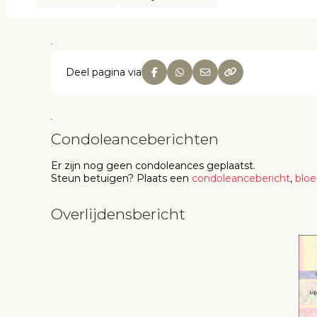
Deel pagina via
Condoleanceberichten
Er zijn nog geen
condoleances
geplaatst.
Steun betuigen
? Plaats een
condoleancebericht
,
blo
Overlijdensbericht