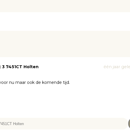
t 3 7451CT Holten
één jaar ge
e voor nu maar ook de komende tijd.