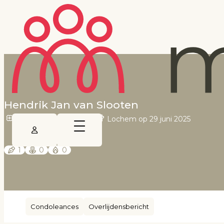
Hendrik Jan van Slooten
Almen op 29 juni 1944
•
Lochem op 29 juni 2025
1
0
0
Condoleances
Overlijdensbericht