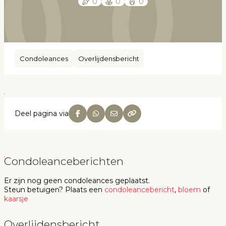
0
0
0
Condoleances
Overlijdensbericht
Deel pagina via
Condoleanceberichten
Er zijn nog geen
condoleances
geplaatst.
Steun betuigen
? Plaats een
condoleancebericht
,
bloem
of
kaarsje
Overlijdensbericht