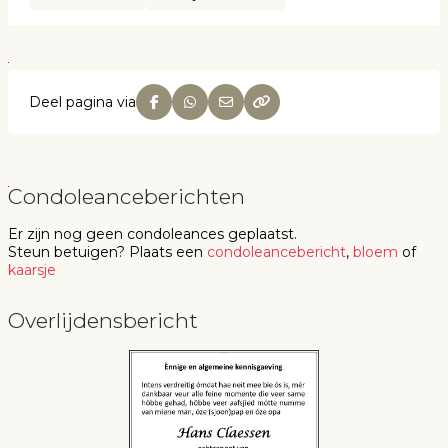
Deel pagina via
Condoleanceberichten
Er zijn nog geen
condoleances
geplaatst.
Steun betuigen
? Plaats een
condoleancebericht
,
bloem
of
kaarsje
Overlijdensbericht