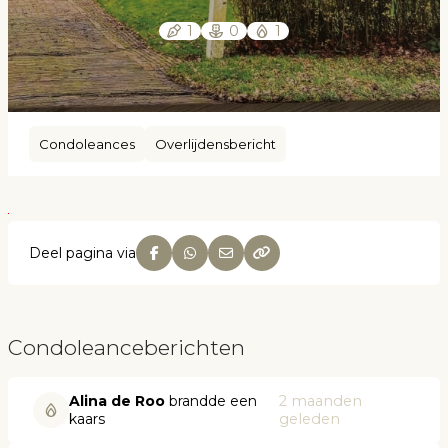
1
0
1
Condoleances
Overlijdensbericht
Deel pagina via
Condoleanceberichten
Alina de Roo
brandde een
2 maanden
kaars
geleden