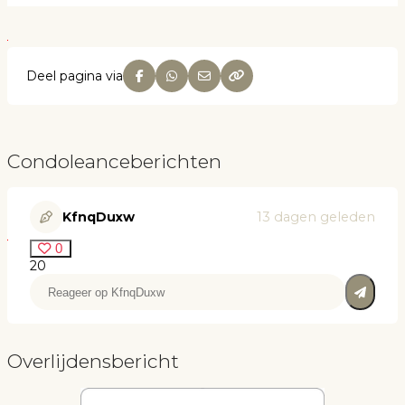
Deel pagina via
Condoleanceberichten
KfnqDuxw
13 dagen geleden
0
20
Overlijdensbericht