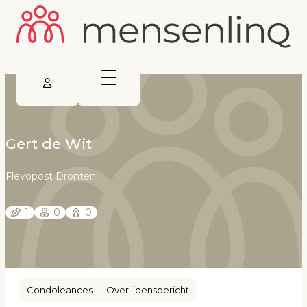
Gert de Wit
Flevopost Dronten
1
0
0
Condoleances
Overlijdensbericht