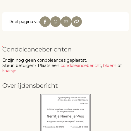
Deel pagina via
Condoleanceberichten
Er zijn nog geen
condoleances
geplaatst.
Steun betuigen
? Plaats een
condoleancebericht
,
bloem
of
kaarsje
Overlijdensbericht