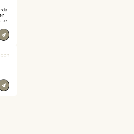
erda
 en
s te
eden
n