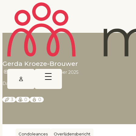
Gerda Kroeze-Brouwer
1 juli 1965
•
27 september 2025
Dagblad van het Noorden
3
0
0
Condoleances
Overlijdensbericht