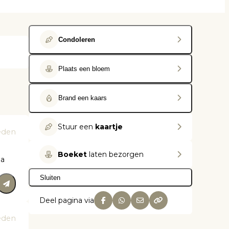
Condoleren
Plaats een bloem
Brand een kaars
Stuur een
kaartje
eden
Boeket
laten bezorgen
ma
Sluiten
Deel pagina via
eden