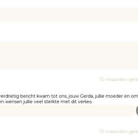
10 maanden gel
verdrietig bericht kwam tot ons, jouw Gerda, jullie moeder en o
n wensen jullie veel sterkte met dit verlies.
10 maanden gel