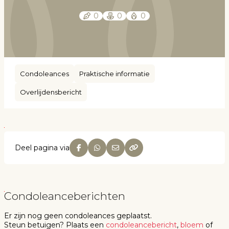
0
0
0
Condoleances
Praktische informatie
Overlijdensbericht
Deel pagina via
Condoleanceberichten
Er zijn nog geen
condoleances
geplaatst.
Steun betuigen
? Plaats een
condoleancebericht
,
bloem
of