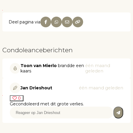
Deel pagina via
Condoleanceberichten
Toon van Mierlo
brandde een
één maand
kaars
geleden
Jan Drieshout
één maand geleden
0
Gecondoleerd met dit grote verlies.