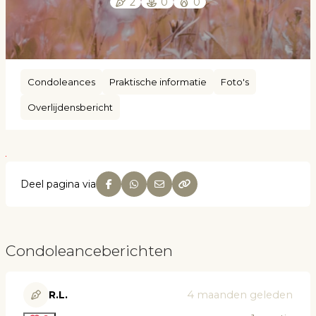
2
0
0
Condoleances
Praktische informatie
Foto's
Overlijdensbericht
Deel pagina via
Condoleanceberichten
R.L.
4 maanden geleden