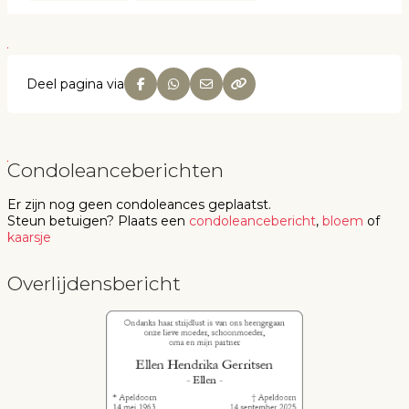
Deel pagina via
Condoleanceberichten
Er zijn nog geen
condoleances
geplaatst.
Steun betuigen
? Plaats een
condoleancebericht
,
bloem
of
kaarsje
Overlijdensbericht