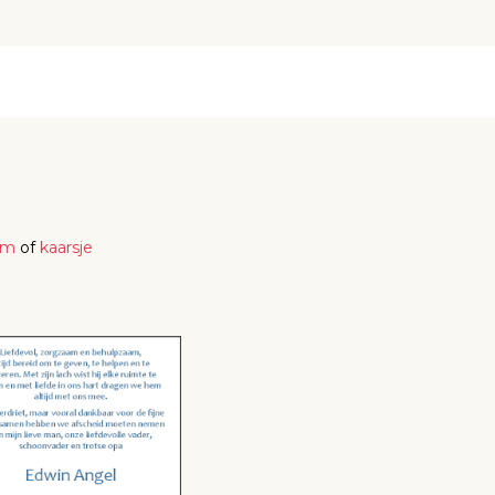
em
of
kaarsje