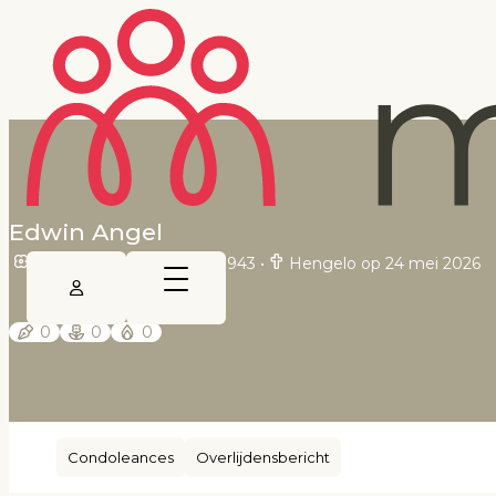
Edwin Angel
Bonaire op 2 december 1943
•
Hengelo op 24 mei 2026
0
0
0
Condoleances
Overlijdensbericht