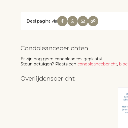
Deel pagina via
Condoleanceberichten
Er zijn nog geen
condoleances
geplaatst.
Steun betuigen
? Plaats een
condoleancebericht
,
blo
Overlijdensbericht