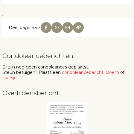
Deel pagina via
Condoleanceberichten
Er zijn nog geen
condoleances
geplaatst.
Steun betuigen
? Plaats een
condoleancebericht
,
bloem
of
kaarsje
Overlijdensbericht