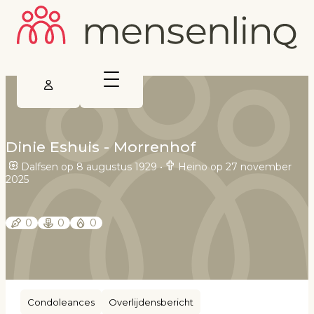
Dinie Eshuis - Morrenhof
Dalfsen op 8 augustus 1929
•
Heino op 27 november
2025
0
0
0
Condoleances
Overlijdensbericht